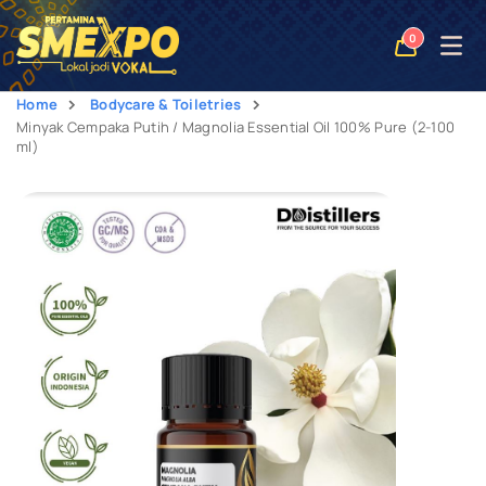
Open
0
naviga
Home
Bodycare & Toiletries
Minyak Cempaka Putih / Magnolia Essential Oil 100% Pure (2-100
ml)