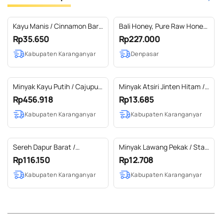
Kayu Manis / Cinnamon Bark
Bali Honey, Pure Raw Honey
Essential Oil 100 % Pure
850gr
Rp35.650
Rp227.000
Kabupaten Karanganyar
Denpasar
Minyak Kayu Putih / Cajuput
Minyak Atsiri Jinten Hitam /
Essential Oil 100% Pure (1 L)
Cumin Black Essential Oil
Rp456.918
Rp13.685
100% Pure (2-10 ml)
Kabupaten Karanganyar
Kabupaten Karanganyar
Sereh Dapur Barat /
Minyak Lawang Pekak / Star
Lemongrass (West Indian)
Anise Essential Oil 100%
Rp116.150
Rp12.708
Essential Oil 100% Pure (50-
Pure (2 ml)
Kabupaten Karanganyar
Kabupaten Karanganyar
500 ml)