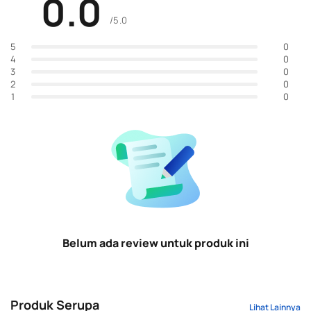
0.0
/5.0
0
5
0
4
0
3
0
2
0
1
Belum ada review untuk produk ini
Produk Serupa
Lihat Lainnya