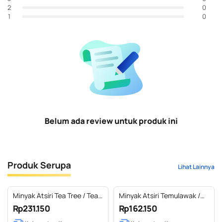
0
2
0
1
Belum ada review untuk produk ini
Produk Serupa
Lihat Lainnya
Minyak Atsiri Tea Tree / Tea
Minyak Atsiri Temulawak /
Tree Essential Oil 100% Pure
Curcuma Essential Oil 100%
Rp231.150
Rp162.150
(50-500 ml)
Pure