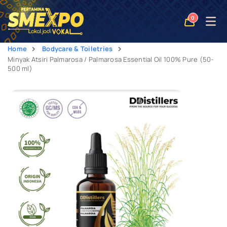
Open
0
naviga
Home
Bodycare & Toiletries
Minyak Atsiri Palmarosa / Palmarosa Essential Oil 100% Pure (50-
500 ml)