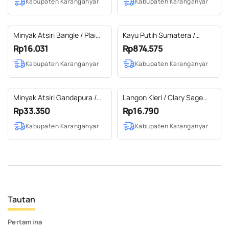
Kabupaten Karanganyar
Kabupaten Karanganyar
Minyak Atsiri Bangle / Plai
Kayu Putih Sumatera /
Essential Oil 100% Pure
Cajuput Sumatera Essential
Rp16.031
Rp874.575
Oil 100% Pure (2 L)
Kabupaten Karanganyar
Kabupaten Karanganyar
Minyak Atsiri Gandapura /
Langon Kleri / Clary Sage
Wintergreen Essential Oil
Essential Oil 100% Pure (2-
Rp33.350
Rp16.790
100% Pure
10 ml)
Kabupaten Karanganyar
Kabupaten Karanganyar
Tautan
Pertamina