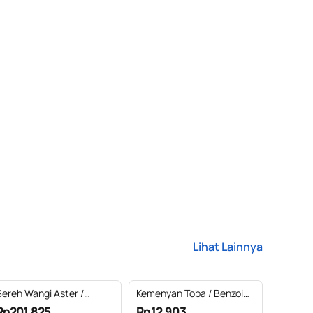
Lihat Lainnya
Sereh Wangi Aster /
Kemenyan Toba / Benzoin
Citronella Ceylon
Essential Oil 100% Pure
Rp201.825
Rp12.903