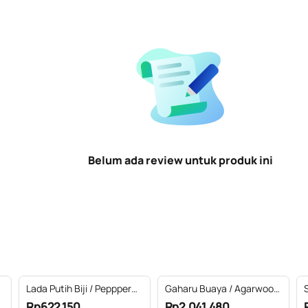
Belum ada review untuk produk ini
Lada Putih Biji / Peppper
Gaharu Buaya / Agarwood
White Seed Essential Oil
Bouya Essential Oil 100%
Rp622.150
Rp2.041.480