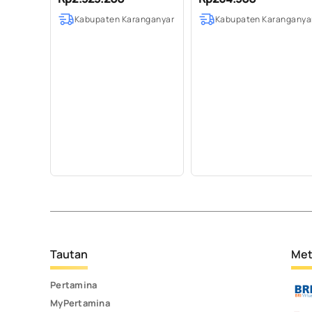
100% Pure (20 L)
Kabupaten Karanganyar
Kabupaten Karanganya
Tautan
Met
Pertamina
MyPertamina