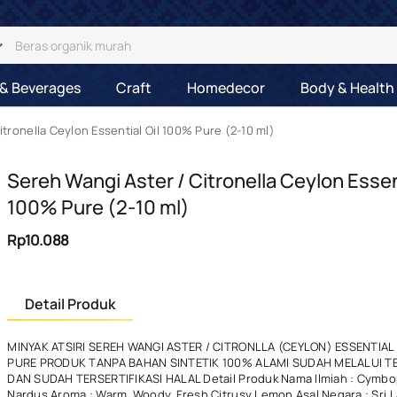
& Beverages
Craft
Homedecor
Body & Health
itronella Ceylon Essential Oil 100% Pure (2-10 ml)
Sereh Wangi Aster / Citronella Ceylon Essent
100% Pure (2-10 ml)
Rp10.088
Detail Produk
MINYAK ATSIRI SEREH WANGI ASTER / CITRONLLA (CEYLON) ESSENTIAL 
PURE PRODUK TANPA BAHAN SINTETIK 100% ALAMI SUDAH MELALUI T
DAN SUDAH TERSERTIFIKASI HALAL Detail Produk Nama Ilmiah : Cymb
Nardus Aroma : Warm, Woody, Fresh Citrusy Lemon Asal Negara : Sri 