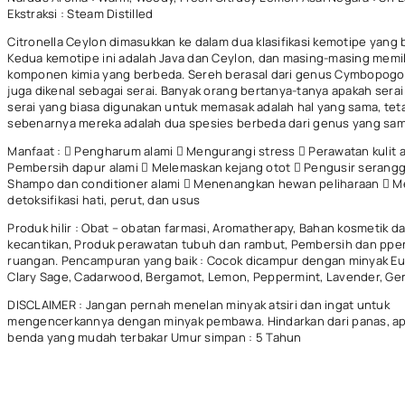
Ekstraksi : Steam Distilled
Citronella Ceylon dimasukkan ke dalam dua klasifikasi kemotipe yang
Kedua kemotipe ini adalah Java dan Ceylon, dan masing-masing memil
komponen kimia yang berbeda. Sereh berasal dari genus Cymbopogo
juga dikenal sebagai serai. Banyak orang bertanya-tanya apakah sera
serai yang biasa digunakan untuk memasak adalah hal yang sama, tet
sebenarnya mereka adalah dua spesies berbeda dari genus yang sam
Manfaat :  Pengharum alami  Mengurangi stress  Perawatan kulit a
Pembersih dapur alami  Melemaskan kejang otot  Pengusir serangg
Shampo dan conditioner alami  Menenangkan hewan peliharaan  
detoksifikasi hati, perut, dan usus
Produk hilir : Obat – obatan farmasi, Aromatherapy, Bahan kosmetik d
kecantikan, Produk perawatan tubuh dan rambut, Pembersih dan pp
ruangan. Pencampuran yang baik : Cocok dicampur dengan minyak Eu
Clary Sage, Cadarwood, Bergamot, Lemon, Peppermint, Lavender, Ge
DISCLAIMER : Jangan pernah menelan minyak atsiri dan ingat untuk
mengencerkannya dengan minyak pembawa. Hindarkan dari panas, ap
benda yang mudah terbakar Umur simpan : 5 Tahun