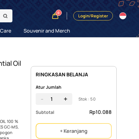
0
Login/Register
 Care
Souvenir and Merch
ial Oil
RINGKASAN BELANJA
Atur Jumlah
-
+
Stok : 50
Rp10.088
Subtotal
OIL 100 %
ES GC-MS,
+ Keranjang
opogon
Lanka