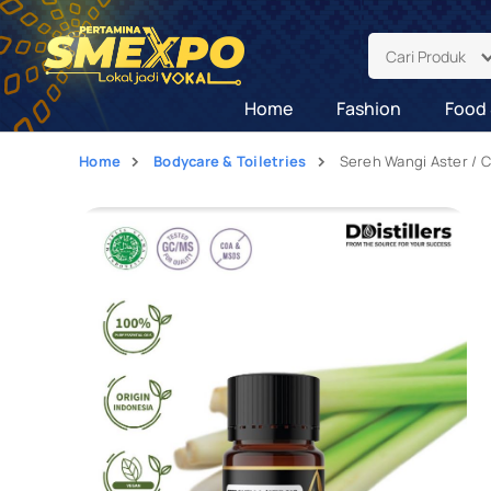
Cari Produk
Home
Fashion
Food 
Home
Bodycare & Toiletries
Sereh Wangi Aster / C