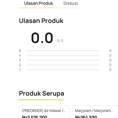
Ulasan Produk
Diskusi
Ulasan Produk
0.0
/5.0
0
5
0
4
0
3
0
2
0
1
Produk Serupa
(PREORDER) Air Mawar /
Marjoram / Marjoram
Rose Water Hydrosol
Essential Oil 100% Pure
Rp2.525.200
Rp264.500