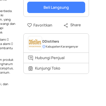
Beli Langsung
 berbeda.
iki
n, yang
i wangi dan
Share
Favoritkan
api
a.
lami 
DDistillers
a alami 
Kabupaten Karanganyar
Membantu
Hubungi Penjual
an produk
engharum
Kunjungi Toko
calyptus,
ranium.
i, dan