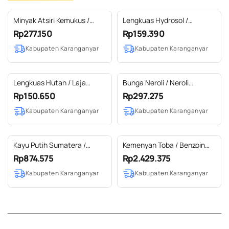
Minyak Atsiri Kemukus /
Lengkuas Hydrosol /
Cubeb Essential Oil 100%
Hydrosol Galangal 100%
Rp277.150
Rp159.390
Pure (50-100 ml)
Pure (5 L)
Kabupaten Karanganyar
Kabupaten Karanganyar
Lengkuas Hutan / Laja
Bunga Neroli / Neroli
Gowah Essential Oil 100%
Essential Oil 100% Pure
Rp150.650
Rp297.275
Pure (50-500 ml)
Kabupaten Karanganyar
Kabupaten Karanganyar
Kayu Putih Sumatera /
Kemenyan Toba / Benzoin
Cajuput Sumatera Essential
Essential Oil 100% Pure (2 L)
Rp874.575
Rp2.429.375
Oil 100% Pure (2 L)
Kabupaten Karanganyar
Kabupaten Karanganyar