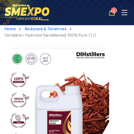
Open
0
naviga
Home
Bodycare & Toiletries
Cendana / Hydrosol Sandalwood 100% Pure (1 L)