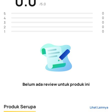
0.0
/5.0
0
5
0
4
0
3
0
2
0
1
Belum ada review untuk produk ini
Produk Serupa
Lihat Lainnya