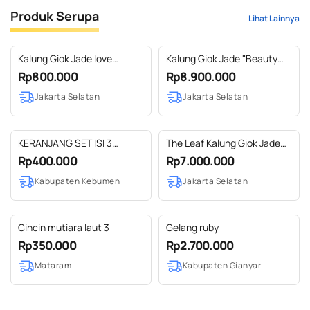
Produk Serupa
Lihat Lainnya
Kalung Giok Jade love
Kalung Giok Jade "Beauty
necklace + silver
Queen" Ukir Pemium
Rp800.000
Rp8.900.000
Jakarta Selatan
Jakarta Selatan
KERANJANG SET ISI 3
The Leaf Kalung Giok Jade
ANYAMAN MENDONG DAN
Aceh
Rp400.000
Rp7.000.000
SINTETIS
Kabupaten Kebumen
Jakarta Selatan
Cincin mutiara laut 3
Gelang ruby
Rp350.000
Rp2.700.000
Mataram
Kabupaten Gianyar