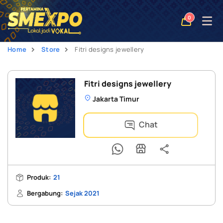
Open
0
naviga
Home
Store
Fitri designs jewellery
Fitri designs jewellery
Jakarta Timur
Chat
Produk:
21
Bergabung:
Sejak 2021