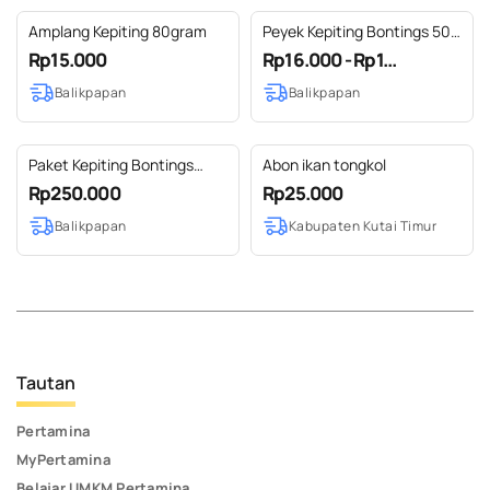
Amplang Kepiting 80gram
Peyek Kepiting Bontings 50
gr
Rp15.000
Rp16.000 - Rp1...
Balikpapan
Balikpapan
Paket Kepiting Bontings
Abon ikan tongkol
(Spesial olahan kepiting
Rp250.000
Rp25.000
Bontings)
Balikpapan
Kabupaten Kutai Timur
Tautan
Pertamina
MyPertamina
Belajar UMKM Pertamina