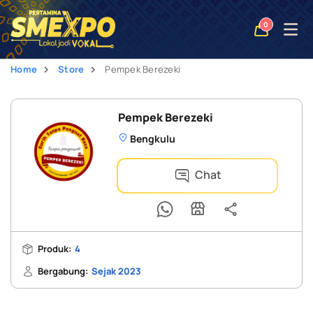
Open
0
naviga
Home
Store
Pempek Berezeki
Pempek Berezeki
Bengkulu
Chat
Produk:
4
Bergabung:
Sejak 2023