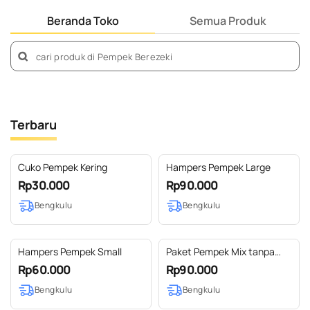
Beranda Toko
Semua Produk
Terbaru
Cuko Pempek Kering
Hampers Pempek Large
Rp30.000
Rp90.000
Bengkulu
Bengkulu
Hampers Pempek Small
Paket Pempek Mix tanpa
Penguat Rasa
Rp60.000
Rp90.000
Bengkulu
Bengkulu