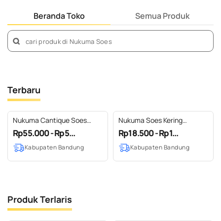
Beranda Toko
Semua Produk
Terbaru
Nukuma Cantique Soes
Nukuma Soes Kering
Kering Premium Kemasan
Premium Kemasan Trendy 70
Rp55.000 - Rp5...
Rp18.500 - Rp1...
Toples Ecofam 250 gr
gram
Kabupaten Bandung
Kabupaten Bandung
Produk Terlaris