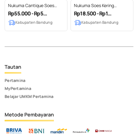
Nukuma Cantique Soes
Nukuma Soes Kering
Kering Premium Kemasan
Premium Kemasan Trendy 70
Rp55.000 - Rp5...
Rp18.500 - Rp1...
Toples Ecofam 250 gr
gram
Kabupaten Bandung
Kabupaten Bandung
Tautan
Pertamina
MyPertamina
Belajar UMKM Pertamina
Metode Pembayaran