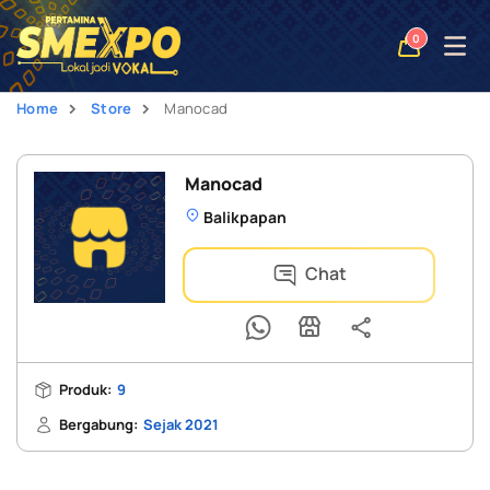
Open
0
naviga
Home
Store
Manocad
Manocad
Balikpapan
Chat
Produk:
9
Bergabung:
Sejak 2021