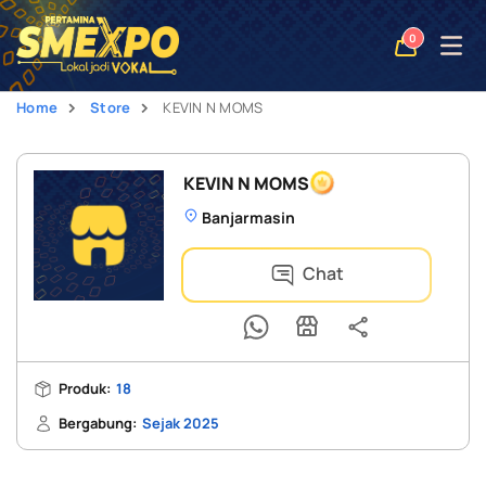
Open
0
naviga
Home
Store
KEVIN N MOMS
KEVIN N MOMS
Banjarmasin
Chat
Produk:
18
Bergabung:
Sejak 2025