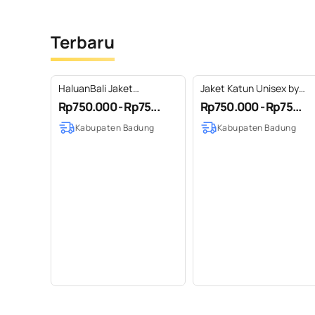
Terbaru
HaluanBali Jaket
Jaket Katun Unisex by
Pelindung Diri Wanita |
HaluanBali - Series
Rp750.000 - Rp75...
Rp750.000 - Rp75...
Jaket Bomber Full Print |
Indonesia
Kabupaten Badung
Kabupaten Badung
Series Pop Art Indonesia