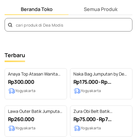
Beranda Toko
Semua Produk
Terbaru
Anaya Top Atasan Wanita
Naka Bag Jumputan by Dea
Batik Jumputan by Dea
Modis Tas Perca Patch
Rp300.000
Rp175.000 - Rp...
Modis Yogyakarta
Multifungsi
Yogyakarta
Yogyakarta
Lawa Outer Batik Jumputan
Zura Obi Belt Batik
Wanita Casual by Dea Modis
Jumputan By Dea Modis
Rp260.000
Rp75.000 - Rp7...
Yogyakarta
Batik Jumputan Yogyakarta
Yogyakarta
Yogyakarta