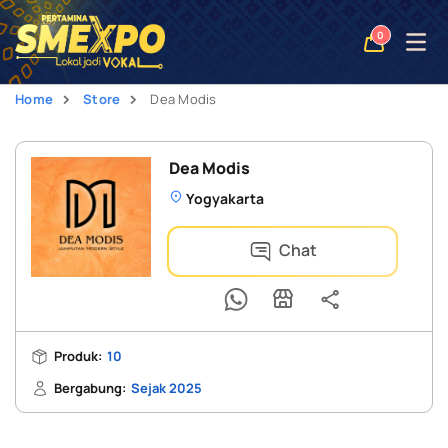
Open
0
naviga
Home
Store
Dea Modis
Dea Modis
Yogyakarta
Chat
Produk:
10
Bergabung:
Sejak 2025