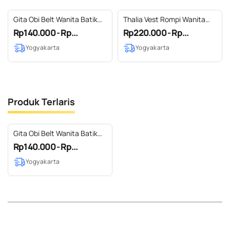
Gita Obi Belt Wanita Batik
Thalia Vest Rompi Wanita
Jumputan by Dea Modis
Batik Jumputan mix Tenun
Rp140.000 - Rp...
Rp220.000 - Rp...
Yogyakarta
Lurik by Dea Modis
Yogyakarta
Yogyakarta
Jumputan
Produk Terlaris
Gita Obi Belt Wanita Batik
Jumputan by Dea Modis
Rp140.000 - Rp...
Yogyakarta
Yogyakarta