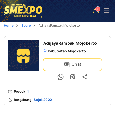
Open
0
naviga
Home
Store
AdijayaRambak.Mojokerto
AdijayaRambak.Mojokerto
Kabupaten Mojokerto
Chat
Produk:
1
Bergabung:
Sejak 2022