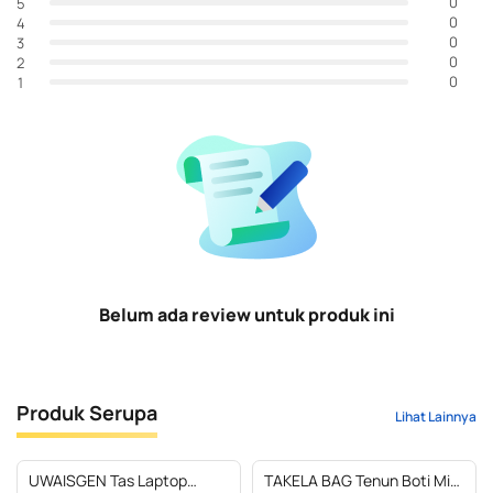
0
5
0
4
0
3
0
2
0
1
Belum ada review untuk produk ini
Produk Serupa
Lihat Lainnya
UWAISGEN Tas Laptop
TAKELA BAG Tenun Boti Mix