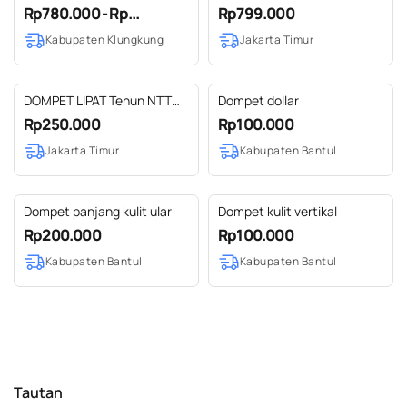
Pria/Wanita Handmade Etnik
Kulit Sapi Asli
Rp780.000 - Rp...
Rp799.000
Bali Tas Laptop Faiz 16 Inchi
Kabupaten Klungkung
Jakarta Timur
Souvenir
DOMPET LIPAT Tenun NTT
Dompet dollar
mix Kulit Sapi Asli
Rp250.000
Rp100.000
Jakarta Timur
Kabupaten Bantul
Dompet panjang kulit ular
Dompet kulit vertikal
Rp200.000
Rp100.000
Kabupaten Bantul
Kabupaten Bantul
Tautan