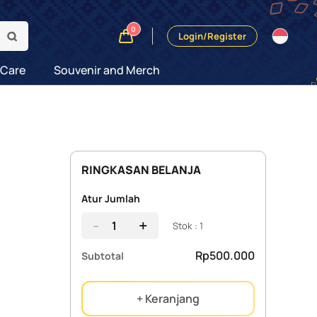
0
Login/Register
 Care
Souvenir and Merch
RINGKASAN BELANJA
Atur Jumlah
-
+
Stok : 1
Rp500.000
Subtotal
+ Keranjang