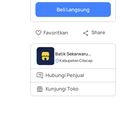
Beli Langsung
Share
Favoritkan
Batik Sekarwaru
Nusawungu
Kabupaten Cilacap
Hubungi Penjual
Kunjungi Toko