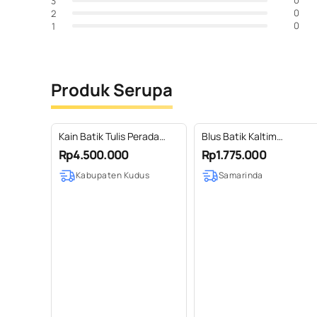
0
3
0
2
0
1
Produk Serupa
Kain Batik Tulis Perada
Blus Batik Kaltim
Motif Parang Kembang
kombinasi bordir Kaltim
Rp4.500.000
Rp1.775.000
Bebek
dan Lurik
Kabupaten Kudus
Samarinda