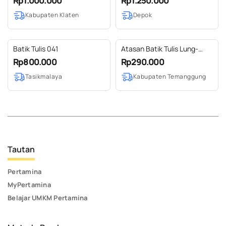
Rp1.000.000
Rp1.250.000
Kabupaten Klaten
Depok
Batik Tulis 041
Atasan Batik Tulis Lung-
lungan Kembang
Rp800.000
Rp290.000
Tasikmalaya
Kabupaten Temanggung
Tautan
Pertamina
MyPertamina
Belajar UMKM Pertamina