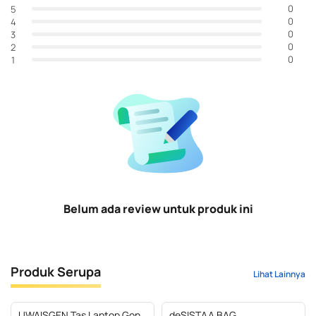
0
5
0
4
0
3
0
2
0
1
Belum ada review untuk produk ini
Produk Serupa
Lihat Lainnya
UWAISGEN Tas Laptop Goni
deSISTAA BAG