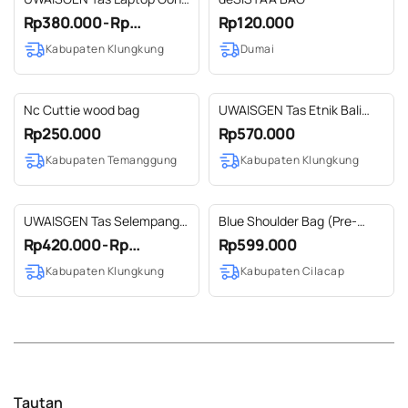
Endek Etnik Bali Handmade
Rp380.000 - Rp...
Rp120.000
Labis Bag 15 inchi
Kabupaten Klungkung
Dumai
Nc Cuttie wood bag
UWAISGEN Tas Etnik Bali
Nadine Bag Tas Jinjing Tas
Rp250.000
Rp570.000
Selempang Wanita
Kabupaten Temanggung
Kabupaten Klungkung
Handmade
UWAISGEN Tas Selempang
Blue Shoulder Bag (Pre-
Goni Kulit Handmade Boho
Order)
Rp420.000 - Rp...
Rp599.000
Binesh Bag
Kabupaten Klungkung
Kabupaten Cilacap
Tautan