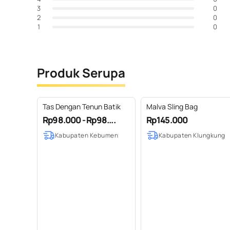
0
3
0
2
0
1
Produk Serupa
Tas Dengan Tenun Batik
Malva Sling Bag
Rp98.000 - Rp98....
Rp145.000
Kabupaten Kebumen
Kabupaten Klungkung