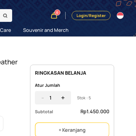
0
Login/Register
 Care
Souvenir and Merch
eather
RINGKASAN BELANJA
Atur Jumlah
-
+
Stok : 5
Rp1.450.000
Subtotal
n
+ Keranjang