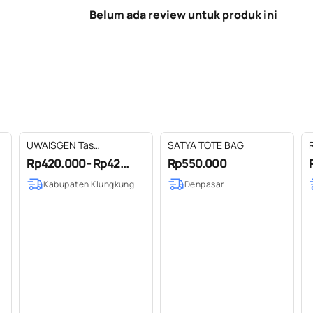
Belum ada review untuk produk ini
UWAISGEN Tas
SATYA TOTE BAG
Selempang Goni Kulit
Rp420.000 - Rp42...
Rp550.000
Handmade Boho Binesh
Kabupaten Klungkung
Denpasar
Bag