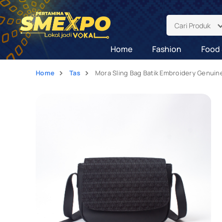
Cari Produk
Home
Fashion
Food 
Home
Tas
Mora Sling Bag Batik Embroidery Genuine