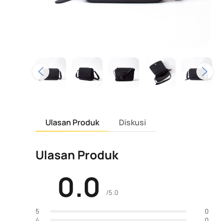
Ulasan Produk
Diskusi
Ulasan Produk
0.0
/5.0
0
5
0
4