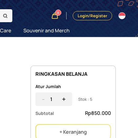
0
Login/Register
 Care
Souvenir and Merch
RINGKASAN BELANJA
Atur Jumlah
-
+
Stok : 5
Rp850.000
Subtotal
+ Keranjang