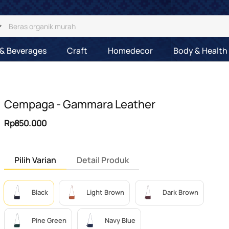
& Beverages
Craft
Homedecor
Body & Health
Cempaga - Gammara Leather
Rp850.000
Pilih Varian
Detail Produk
Black
Light Brown
Dark Brown
Pine Green
Navy Blue