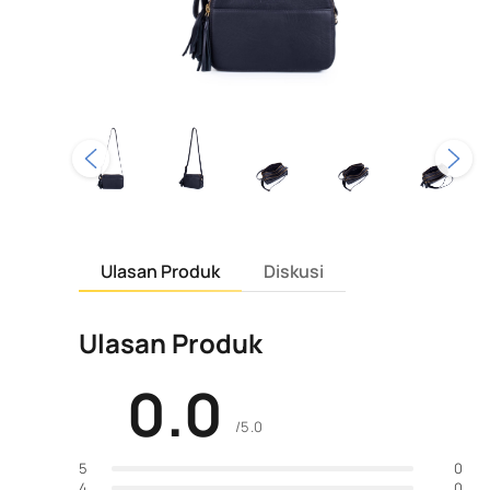
Ulasan Produk
Diskusi
Ulasan Produk
0.0
/5.0
0
5
0
4