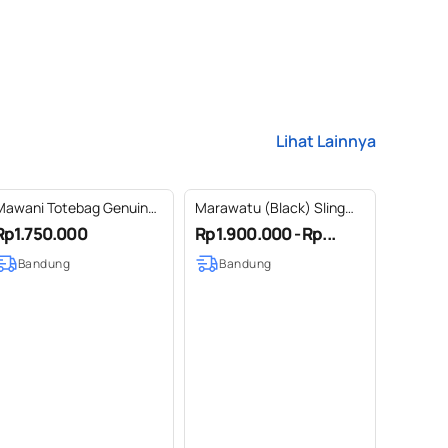
Lihat Lainnya
Mawani Totebag Genuine
Marawatu (Black) Sling
eather Kulit Asli -
Bag Genuine Leather Kulit
Rp1.750.000
Rp1.900.000 - Rp...
Gammara Leather
Asli - Gammara Leather
Bandung
Bandung