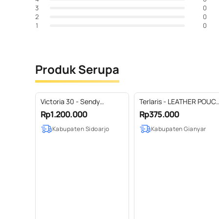
0
3
0
2
0
1
Produk Serupa
Victoria 30 - Sendy
Terlaris - LEATHER POUCH
Leather
- Termurah
Rp1.200.000
Rp375.000
Kabupaten Sidoarjo
Kabupaten Gianyar