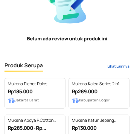
Belum ada review untuk produk ini
Produk Serupa
Lihat Lainnya
Mukena Pichot Polos
Mukena Kalea Series 2in1
Rp185.000
Rp289.000
Jakarta Barat
Kabupaten Bogor
Mukena Abdya P.Cotton
Mukena Katun Jepang
Zipper
Grade A
Rp285.000 - Rp...
Rp130.000