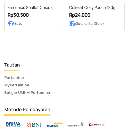
Famchips Shallot Chips (
Cokelat Cozy Pouch 180gr
Keripik Bawang Merah )
Rp30.500
Rp24.000
Batu
Surakarta (Solo)
Tautan
Pertamina
MyPertamina
Belajar UMKM Pertamina
Metode Pembayaran