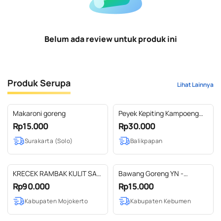
Belum ada review untuk produk ini
Produk Serupa
Lihat Lainnya
Makaroni goreng
Peyek Kepiting Kampoeng
Timoer rasa Lada Hitam
Rp15.000
Rp30.000
kemasan 85g
Surakarta (Solo)
Balikpapan
KRECEK RAMBAK KULIT SAPI
Bawang Goreng YN -
SIAP GORENG
Bawang Merah Goreng
Rp90.000
Rp15.000
Kabupaten Mojokerto
Kabupaten Kebumen