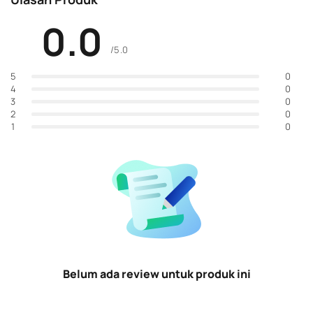
0.0
/5.0
0
5
0
4
0
3
0
2
0
1
Belum ada review untuk produk ini