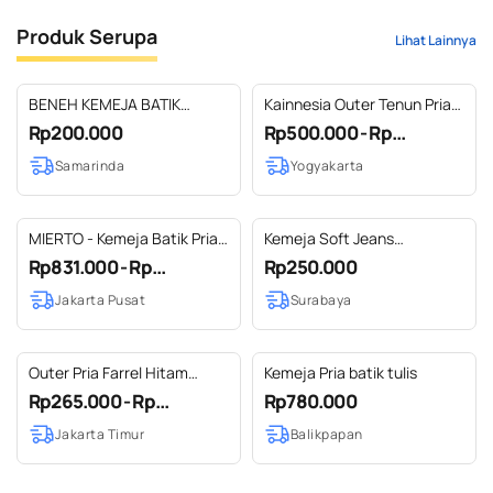
Produk Serupa
Lihat Lainnya
BENEH KEMEJA BATIK
Kainnesia Outer Tenun Pria
KALTIM TANPA KERAH SIZE
Wanita Nara Series
Rp200.000
Rp500.000 - Rp...
S
Samarinda
Yogyakarta
MIERTO - Kemeja Batik Pria
Kemeja Soft Jeans
Modern Lengan Panjang
Kombinasi (02)
Rp831.000 - Rp...
Rp250.000
KP08
Jakarta Pusat
Surabaya
Outer Pria Farrel Hitam
Kemeja Pria batik tulis
Kombinasi Tenun Jepara
Rp265.000 - Rp...
Rp780.000
Kinan Hitam
Jakarta Timur
Balikpapan