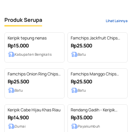
Produk Serupa
Lihat Lainnya
Keripik tepung nenas
Famchips Jackfruit Chips
(Keripik Nangka)
Rp15.000
Rp25.500
Kabupaten Bengkalis
Batu
Famchips Onion Ring Chips
Famchips Manggo Chips
(Keripik Bawang Bombay)
(Keripik Mangga)
Rp25.500
Rp25.500
Batu
Batu
Keripik Cabe Hijau Khas Riau
Rendang Gadih - Keripik
Rendang Telur 150 g
Rp14.900
Rp35.000
Dumai
Payakumbuh