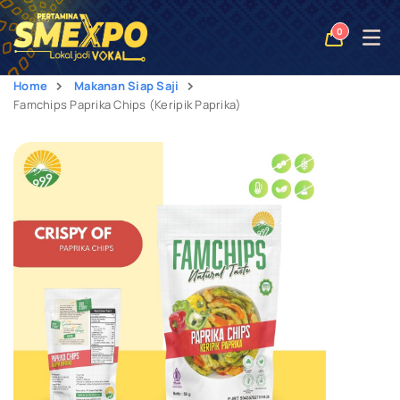
Open
0
naviga
Home
Makanan Siap Saji
Famchips Paprika Chips (Keripik Paprika)