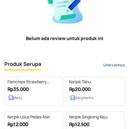
Belum ada review untuk produk ini
Produk Serupa
Lihat Lainnya
Famchips Strawberry
Keripik Tahu
Freezeedried (Keripik
Rp35.000
Rp20.000
Strawberry Freezeedried)
Batu
Mojokerto
Keripik Usus Pedas Asin
Keripik Singkong Keju
Rp12.000
Rp12.500