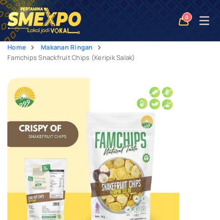
Open
0
naviga
Home
Makanan Ringan
Famchips Snackfruit Chips (Keripik Salak)