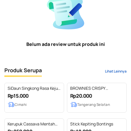
Belum ada review untuk produk ini
Produk Serupa
Lihat Lainnya
SiDaun Singkong Rasa Keju
BROWNIES CRISPY
Pedas (40g)
BROWNIES KERING TOPPING
Rp15.000
Rp20.000
CHOCO CHIPS HEALTHY
Cimahi
Tangerang Selatan
SNACK CEMILAN SEHAT
MAKANAN DIET
Kerupuk Cassava Mentah
Stick Kepiting Bontings
5Kg