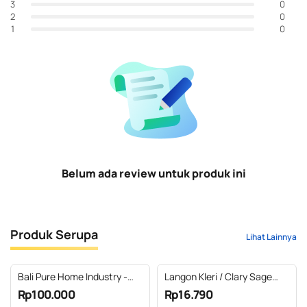
0
3
0
2
0
1
Belum ada review untuk produk ini
Produk Serupa
Lihat Lainnya
Bali Pure Home Industry -
Langon Kleri / Clary Sage
Virgin Coconut Oil (VCO)
Essential Oil 100% Pure (2-
Rp100.000
Rp16.790
Minyak Kelapa Murni Alami
10 ml)