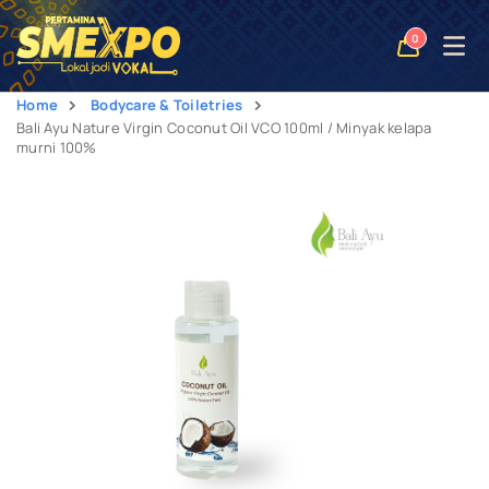
Open
0
naviga
Home
Bodycare & Toiletries
Bali Ayu Nature Virgin Coconut Oil VCO 100ml / Minyak kelapa
murni 100%