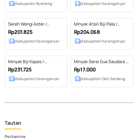
Kabupaten Buleleng
Kabupaten Karanganyar
Extra Virgin 250ml
Sereh Wangi Aster /
Minyak Atsiri Biji Pala /
Citronella Ceylon Essential
Nutmeg Seed Essential Oil
Rp201.825
Rp204.068
Oil 100% Pure (500 ml SS
100% Pure (100 ml)
Kabupaten Karanganyar
Kabupaten Karanganyar
EXP)
Minyak Biji Kapas /
Minyak Serai Dua Saudara 4
Cottonseed Carrier Oil 100%
ml
Rp231.725
Rp17.000
Pure (1 L)
Kabupaten Karanganyar
Kabupaten Deli Serdang
Tautan
Pertamina