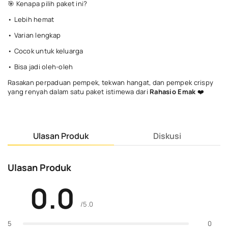
🎯 Kenapa pilih paket ini?
• Lebih hemat
• Varian lengkap
• Cocok untuk keluarga
• Bisa jadi oleh-oleh
Rasakan perpaduan pempek, tekwan hangat, dan pempek crispy
yang renyah dalam satu paket istimewa dari
Rahasio Emak
❤️
Ulasan Produk
Diskusi
Ulasan Produk
0.0
/5.0
0
5