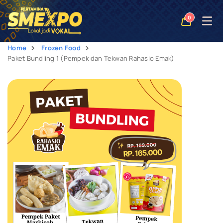
Open
0
naviga
Home
Frozen Food
Paket Bundling 1 (Pempek dan Tekwan Rahasio Emak)