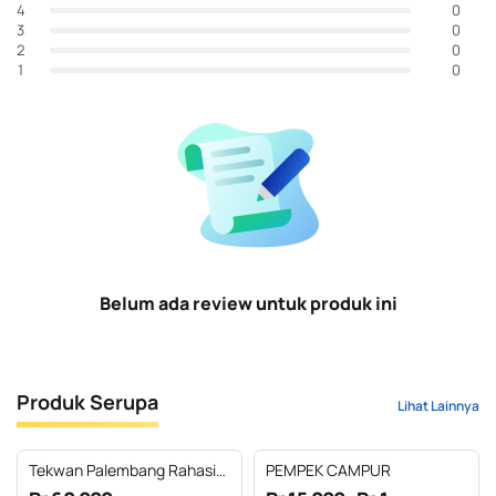
0
4
0
3
0
2
0
1
Belum ada review untuk produk ini
Produk Serupa
Lihat Lainnya
Tekwan Palembang Rahasio
PEMPEK CAMPUR
Emak Asli Ikan Tenggiri