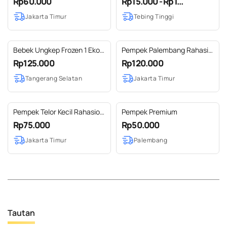
Rp60.000
Rp15.000 - Rp1...
Frozen/Beku Homemade
Jakarta Timur
Tebing Tinggi
Bebek Ungkep Frozen 1 Ekor
Pempek Palembang Rahasio
Free sambal dan kaldu
Emak, Paket MA'il (Makan -
Rp125.000
Rp120.000
makan Kecil)
Tangerang Selatan
Jakarta Timur
Pempek Telor Kecil Rahasio
Pempek Premium
Emak Ikan Tenggiri Frozen
Rp75.000
Rp50.000
(Asli Palembang)
Jakarta Timur
Palembang
Tautan