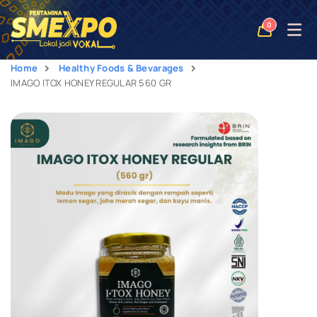
Open
0
naviga
Home
Healthy Foods & Bevarages
IMAGO ITOX HONEY REGULAR 560 GR