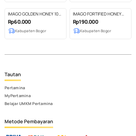
IMAGO GOLDEN HONEY 100
IMAGO FORTIFIED HONEY
ML
BUTTERFLY PEA 180 GR
Rp60.000
Rp190.000
Kabupaten Bogor
Kabupaten Bogor
Tautan
Pertamina
MyPertamina
Belajar UMKM Pertamina
Metode Pembayaran