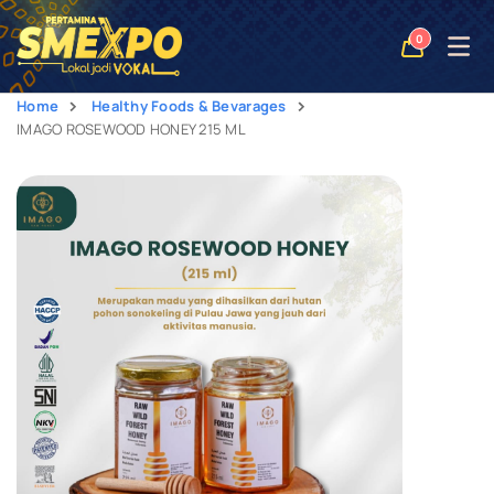
Open
0
naviga
Home
Healthy Foods & Bevarages
IMAGO ROSEWOOD HONEY 215 ML