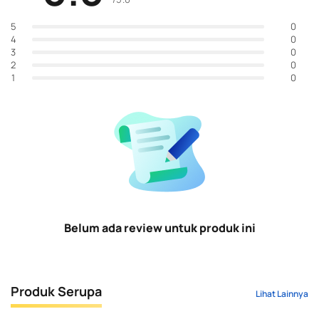
0
5
0
4
0
3
0
2
0
1
Belum ada review untuk produk ini
Produk Serupa
Lihat Lainnya