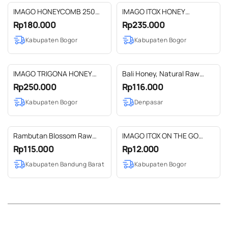
IMAGO HONEYCOMB 250
IMAGO ITOX HONEY
gram
REGULAR 560 GR
Rp180.000
Rp235.000
Kabupaten Bogor
Kabupaten Bogor
IMAGO TRIGONA HONEY
Bali Honey, Natural Raw
250 ML
Honey with Honeycomb
Rp250.000
Rp116.000
310gr /pcs
Kabupaten Bogor
Denpasar
Rambutan Blossom Raw
IMAGO ITOX ON THE GO
Honey
SACHET 10 GR
Rp115.000
Rp12.000
Kabupaten Bandung Barat
Kabupaten Bogor