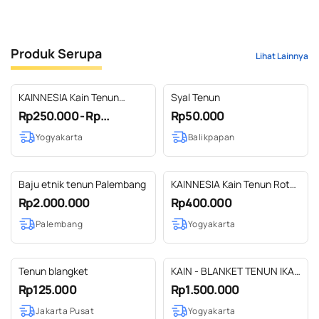
Produk Serupa
Lihat Lainnya
KAINNESIA Kain Tenun
Syal Tenun
Rewoven Blanket Etnik
Rp250.000 - Rp...
Rp50.000
Nusantara #1
Yogyakarta
Balikpapan
Baju etnik tenun Palembang
KAINNESIA Kain Tenun Rote
Blanket Etnik Nusantara
Rp2.000.000
Rp400.000
Palembang
Yogyakarta
Tenun blangket
KAIN - BLANKET TENUN IKAT
PREMIUM - MOTIF NTT
Rp125.000
Rp1.500.000
Jakarta Pusat
Yogyakarta