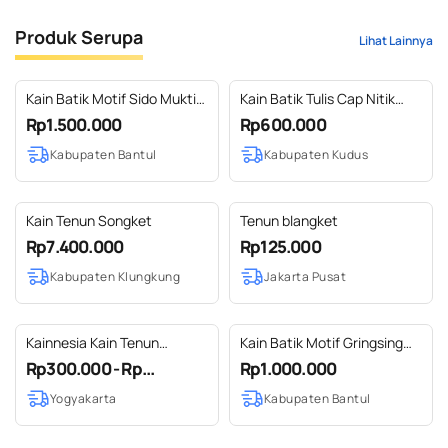
Produk Serupa
Lihat Lainnya
Kain Batik Motif Sido Mukti
Kain Batik Tulis Cap Nitik
Latar Bledak
Tembakau Cengkeh
Rp1.500.000
Rp600.000
Kabupaten Bantul
Kabupaten Kudus
Kain Tenun Songket
Tenun blangket
Rp7.400.000
Rp125.000
Kabupaten Klungkung
Jakarta Pusat
Kainnesia Kain Tenun
Kain Batik Motif Gringsing
Blanket Airbrush #1
Bintang
Rp300.000 - Rp...
Rp1.000.000
Yogyakarta
Kabupaten Bantul