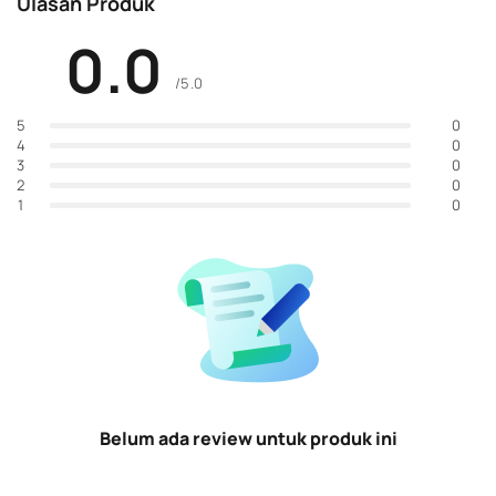
Ulasan Produk
0.0
/5.0
0
5
0
4
0
3
0
2
0
1
Belum ada review untuk produk ini