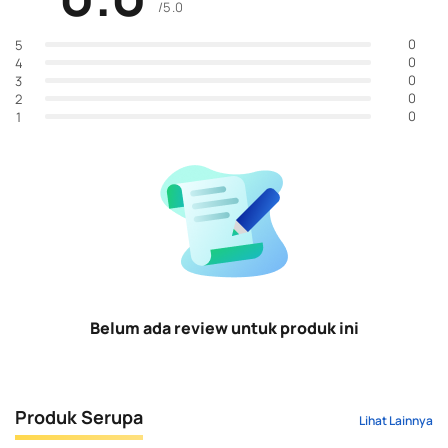
/5.0
0
5
0
4
0
3
0
2
0
1
Belum ada review untuk produk ini
Produk Serupa
Lihat Lainnya