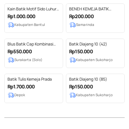
Kain Batik Motif Sido Luhur
BENEH KEMEJA BATIK
Ukel Canthel
KALTIM KERAH REVERE SIZE
Rp1.000.000
Rp200.000
S
Kabupaten Bantul
Samarinda
Blus Batik Cap Kombinasi
Batik Diajeng 10 (42)
Lurik
Rp550.000
Rp150.000
Surakarta (Solo)
Kabupaten Sukoharjo
Batik Tulis Kemeja Prada
Batik Diajeng 10 (85)
Rp1.700.000
Rp150.000
Depok
Kabupaten Sukoharjo