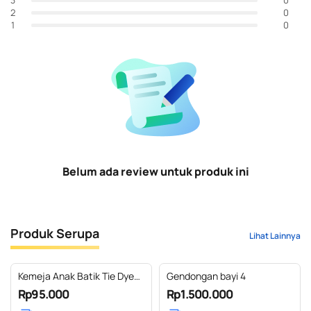
3
0
2
0
1
Belum ada review untuk produk ini
Produk Serupa
Lihat Lainnya
Kemeja Anak Batik Tie Dye
Gendongan bayi 4
Motif Floral Black
Rp95.000
Rp1.500.000