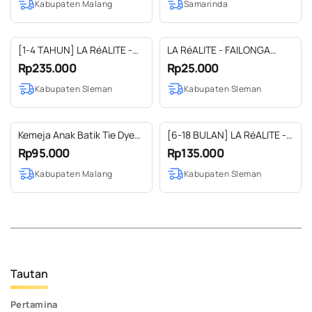
Kabupaten Malang
Samarinda
[1-4 TAHUN] LA RéALITE -
LA RéALITE - FAILONGA
KUMALA DRESS - BAJU
HEADBAND - BANDANA
Rp235.000
Rp25.000
BATIK BAYI BALITA ANAK
NYLON - BANDO BAYI
Kabupaten Sleman
Kabupaten Sleman
PEREMPUAN CEWE
BABYGIRL
Kemeja Anak Batik Tie Dye
[6-18 BULAN] LA RéALITE -
Motif Bromelia Blue
KOFIAU ROMPER - BAJU
Rp95.000
Rp135.000
KAOS BATIK BAYI BALITA
Kabupaten Malang
Kabupaten Sleman
ANAK UNISEX CEWE COWO
Tautan
Pertamina