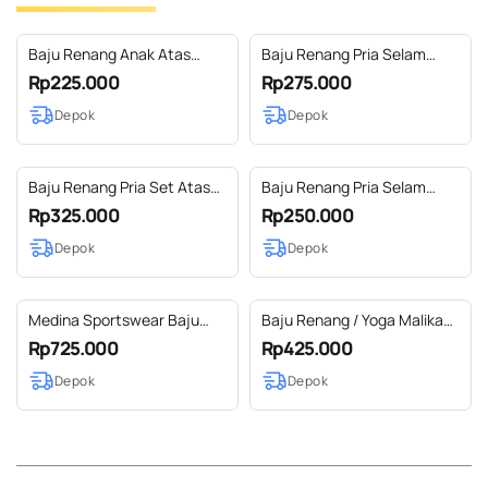
Baju Renang Anak Atas
Baju Renang Pria Selam
Bawah ( AB Anak )
Lengan Panjang ( DDS )
Rp225.000
Rp275.000
Depok
Depok
Baju Renang Pria Set Atas
Baju Renang Pria Selam
Bawah ( AB Dewasa )
Pendek
Rp325.000
Rp250.000
Depok
Depok
Medina Sportswear Baju
Baju Renang / Yoga Malika
Renang Muslim Premium
with Zipper
Rp725.000
Rp425.000
Bolero Series
Depok
Depok