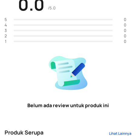
0.0
/5.0
0
5
0
4
0
3
0
2
0
1
Belum ada review untuk produk ini
Produk Serupa
Lihat Lainnya