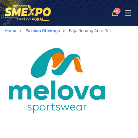
Open
0
naviga
Home
Pakaian Olahraga
Baju Renang Anak Rok