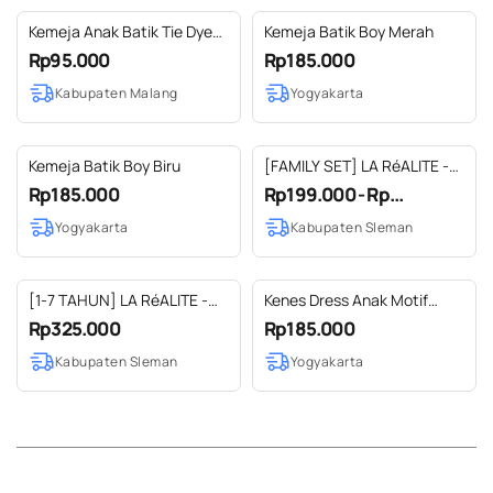
Kemeja Anak Batik Tie Dye
Kemeja Batik Boy Merah
Motif Lime Green
Rp95.000
Rp185.000
Kabupaten Malang
Yogyakarta
Kemeja Batik Boy Biru
[FAMILY SET] LA RéALITE -
ZAPIN FAMILY SET - RAYA
Rp185.000
Rp199.000 - Rp...
SERIES BAJU LEBARAN
Yogyakarta
Kabupaten Sleman
KELUARGA TUNIK OBI
OUTER BATIK LURIK
[1-7 TAHUN] LA RéALITE -
Kenes Dress Anak Motif
IDUL SET - RAYA SERIES
Daun
Rp325.000
Rp185.000
BAJU LEBARAN SET KEMEJA
Kabupaten Sleman
Yogyakarta
JOGGER PANTS BATIK CAP
KOMBINASI BALITA ANAK
COWO