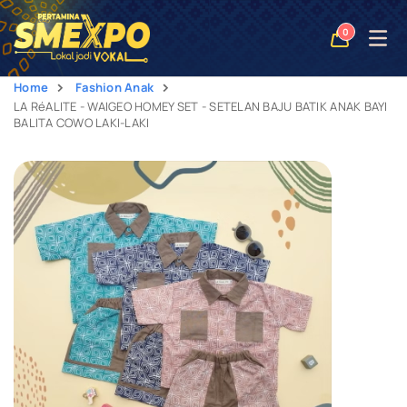
Open
0
naviga
Home
Fashion Anak
LA RéALITE - WAIGEO HOMEY SET - SETELAN BAJU BATIK ANAK BAYI
BALITA COWO LAKI-LAKI