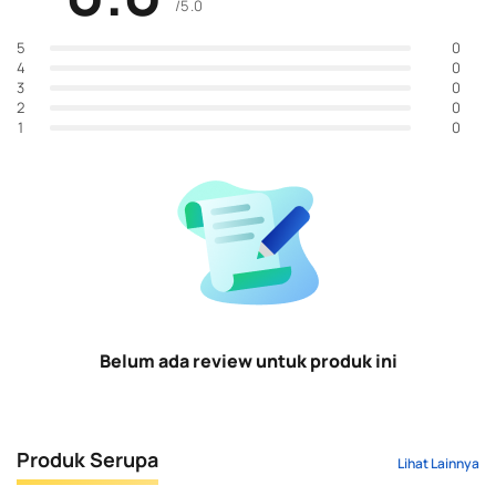
/5.0
0
5
0
4
0
3
0
2
0
1
Belum ada review untuk produk ini
Produk Serupa
Lihat Lainnya