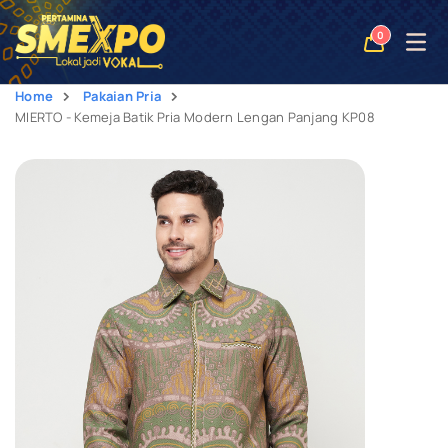
Open
0
naviga
Home
Pakaian Pria
MIERTO - Kemeja Batik Pria Modern Lengan Panjang KP08