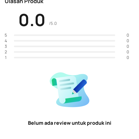
Ulasan Produk
0.0
/5.0
0
5
0
4
0
3
0
2
0
1
Belum ada review untuk produk ini