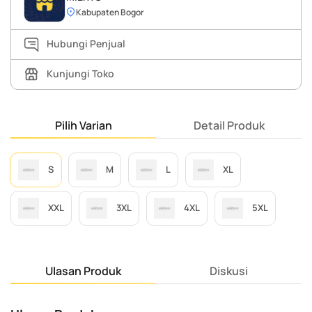
Kabupaten Bogor
Hubungi Penjual
Kunjungi Toko
Pilih Varian
Detail Produk
S
M
L
XL
XXL
3XL
4XL
5XL
Ulasan Produk
Diskusi