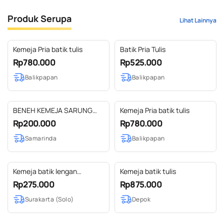
Produk Serupa
Lihat Lainnya
Kemeja Pria batik tulis
Batik Pria Tulis
Rp780.000
Rp525.000
Balikpapan
Balikpapan
BENEH KEMEJA SARUNG
Kemeja Pria batik tulis
SAMARINDA TANPA KERAH
Rp200.000
Rp780.000
SIZE S
Samarinda
Balikpapan
Kemeja batik lengan
Kemeja batik tulis
panjang puring arka
Rp275.000
Rp875.000
Surakarta (Solo)
Depok