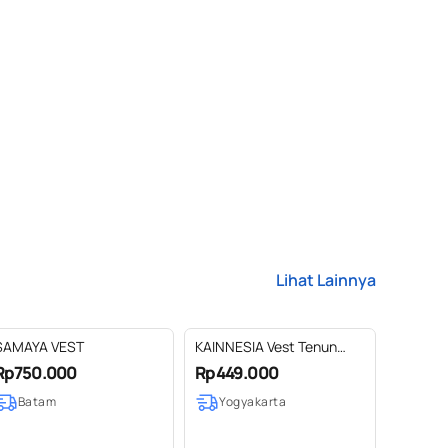
Lihat Lainnya
SAMAYA VEST
KAINNESIA Vest Tenun
Wanita 3 Look Seraya
Rp750.000
Rp449.000
Series Fit to L
Batam
Yogyakarta