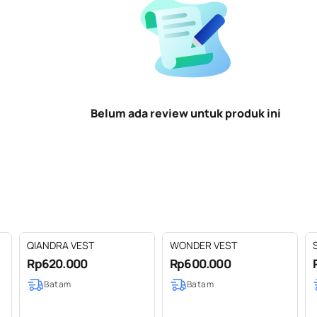
Belum ada review untuk produk ini
QIANDRA VEST
WONDER VEST
n
Rp620.000
Rp600.000
Batam
Batam