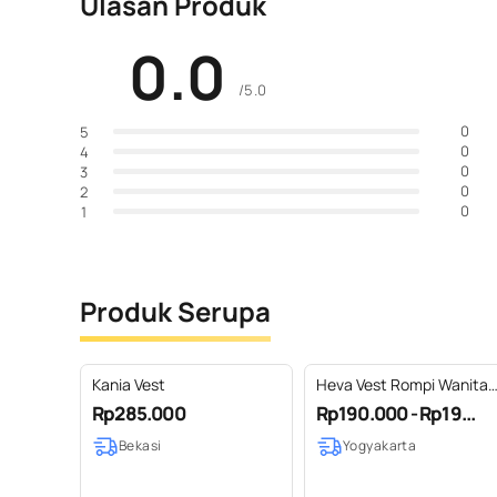
Ulasan Produk
0.0
/5.0
0
5
0
4
0
3
0
2
0
1
Produk Serupa
Kania Vest
Heva Vest Rompi Wanita
Batik Jumputan mix Tenu
Rp285.000
Rp190.000 - Rp19...
Lurik by Dea Modis
Bekasi
Yogyakarta
Jumputan