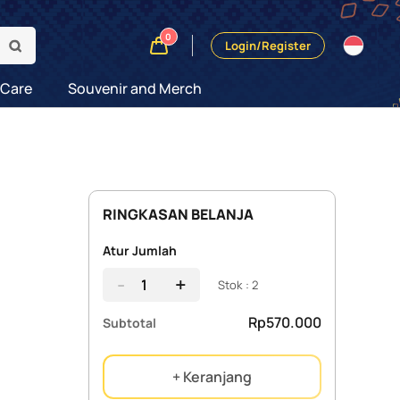
0
Login/Register
 Care
Souvenir and Merch
RINGKASAN BELANJA
Atur Jumlah
-
+
Stok : 2
Rp570.000
Subtotal
+ Keranjang