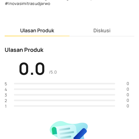
#Inovasimitrasudjarwo
Ulasan Produk
Diskusi
Ulasan Produk
0.0
/5.0
0
5
0
4
0
3
0
2
0
1