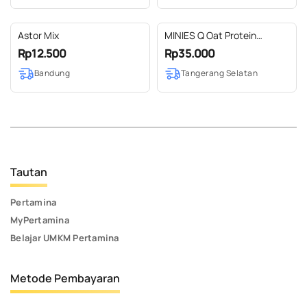
Astor Mix
MINIES Q Oat Protein
Chocolate Cookies Healthy
Rp12.500
Rp35.000
Snack Cemilan sehat Gluten
Bandung
Tangerang Selatan
Free Makanan Diet
Tautan
Pertamina
MyPertamina
Belajar UMKM Pertamina
Metode Pembayaran