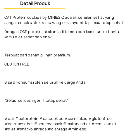
Detail Produk
OAT Protein cookies by MINIES Q adalah cemilan sehat yang
sangat cocok untuk kamu yang suka nyemil tapi mau tetap sehat.
Dengan OAT protein ini akan jadi temen baik kamu untuk bantu
kamu diet sehat dan enak.
Terbuat dari bahan pilihan premium.
GLUTEN FREE
Bisa dikonsumsi oleh seluruh keluarga Anda.
“Solusi cerdas ngemil tetap sehat”
#oat #oatprotein #oatcookies #cornflakes #glutenfree
#cemilansehat #healthysnack #makanandiet #cemilandiet
#diet #snackolahraga #olahraga #miniesq