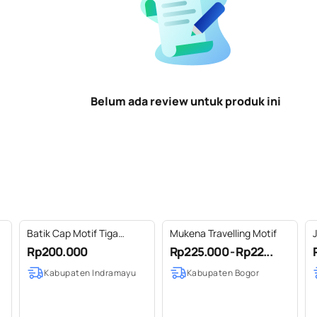
Belum ada review untuk produk ini
Batik Cap Motif Tiga
Mukena Travelling Motif
J
Dimensi Swastika
Rp200.000
Rp225.000 - Rp22...
Kabupaten Indramayu
Kabupaten Bogor