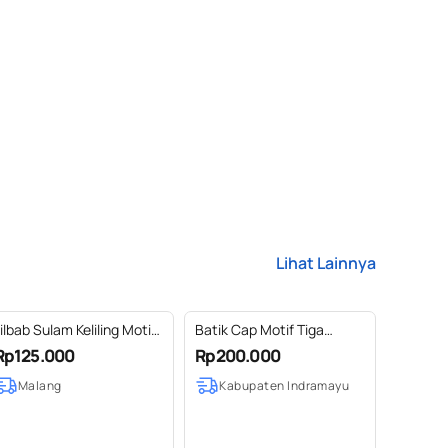
Lihat Lainnya
ilbab Sulam Keliling Motif
Batik Cap Motif Tiga
2
Dimensi Ikan Etong
Rp125.000
Rp200.000
Malang
Kabupaten Indramayu