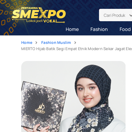
Cari Produk
Home
Fashion
Food 
Home
Fashion Muslim
MIERTO Hijab Batik Segi Empat Etnik Modern Sekar Jagat E