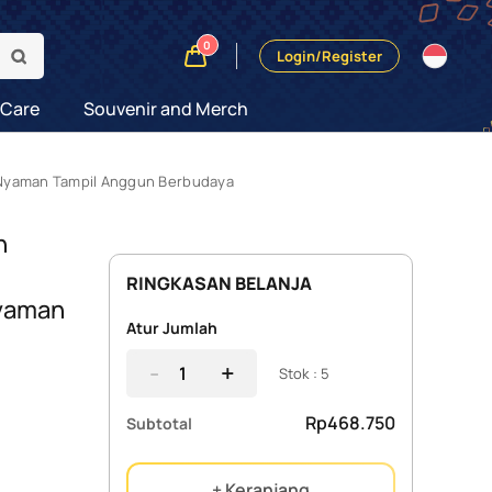
0
Login/Register
 Care
Souvenir and Merch
an Nyaman Tampil Anggun Berbudaya
n
RINGKASAN BELANJA
Nyaman
Atur Jumlah
-
+
Stok : 5
Rp468.750
Subtotal
+ Keranjang