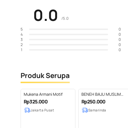
0.0
/5.0
0
5
0
4
0
3
0
2
0
1
Produk Serupa
Mukena Armani Motif
BENEH BAJU MUSLIM
KURTA BATIK KALTIM
Rp325.000
Rp250.000
KERAH KOKO SIZE L
Jakarta Pusat
Samarinda