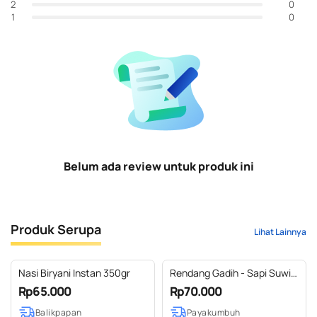
0
2
0
1
Belum ada review untuk produk ini
Produk Serupa
Lihat Lainnya
Nasi Biryani Instan 350gr
Rendang Gadih - Sapi Suwir
150 g
Rp65.000
Rp70.000
Balikpapan
Payakumbuh