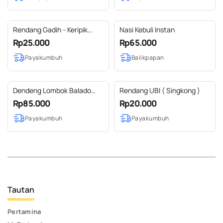
Rendang Gadih - Keripik
Nasi Kebuli Instan
Talas DETALAS 100g
Rp25.000
Rp65.000
Payakumbuh
Balikpapan
Dendeng Lombok Balado
Rendang UBI ( Singkong )
250 gram
Rp85.000
Rp20.000
Payakumbuh
Payakumbuh
Tautan
Pertamina