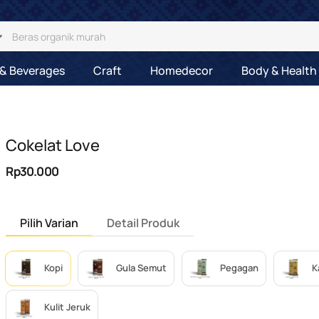
& Beverages
Craft
Homedecor
Body & Health
Cokelat Love
Rp30.000
Pilih Varian
Detail Produk
Kopi
Gula Semut
Pegagan
K
Kulit Jeruk