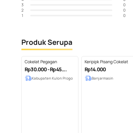
0
3
0
2
0
1
Produk Serupa
Cokelat Pegagan
Keripipk Pisang Cokelat
Rp30.000 - Rp45....
Rp14.000
Kabupaten Kulon Progo
Banjarmasin