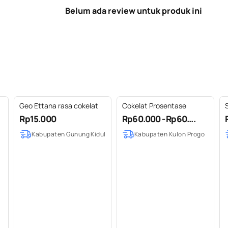
Belum ada review untuk produk ini
Geo Ettana rasa cokelat
Cokelat Prosentase
Rp15.000
Rp60.000 - Rp60....
Kabupaten Gunung Kidul
Kabupaten Kulon Progo