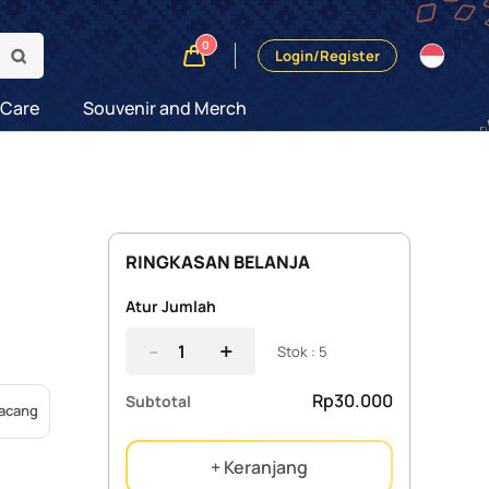
0
Login/Register
 Care
Souvenir and Merch
RINGKASAN BELANJA
Atur Jumlah
-
+
Stok : 5
Rp30.000
Subtotal
acang
+ Keranjang