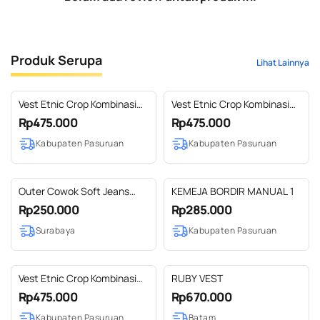
Produk Serupa
Lihat Lainnya
Vest Etnic Crop Kombinasi
Vest Etnic Crop Kombinasi
Bordir Ekslusif Tradisional
Bordir Ekslusif Tradisional
Rp475.000
Rp475.000
Handmade Dengan Tenun
Handmade Dengan Tenun
Kabupaten Pasuruan
Kabupaten Pasuruan
dan Lurik 5
dan Lurik 4
Outer Cowok Soft Jeans
KEMEJA BORDIR MANUAL 1
Kombinasi (01)
Rp250.000
Rp285.000
Surabaya
Kabupaten Pasuruan
Vest Etnic Crop Kombinasi
RUBY VEST
Bordir Ekslusif Tradisional
Rp475.000
Rp670.000
Handmade Dengan Tenun
Kabupaten Pasuruan
Batam
dan Lurik 3