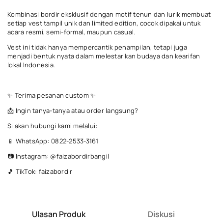
Kombinasi bordir eksklusif dengan motif tenun dan lurik membuat
setiap vest tampil unik dan limited edition, cocok dipakai untuk
acara resmi, semi-formal, maupun casual.
Vest ini tidak hanya mempercantik penampilan, tetapi juga
menjadi bentuk nyata dalam melestarikan budaya dan kearifan
lokal Indonesia.
✨ Terima pesanan custom ✨
📩 Ingin tanya-tanya atau order langsung?
Silakan hubungi kami melalui:
📱 WhatsApp: 0822-2533-3161
📷 Instagram: @faizabordirbangil
🎵 TikTok: faizabordir
Ulasan Produk
Diskusi