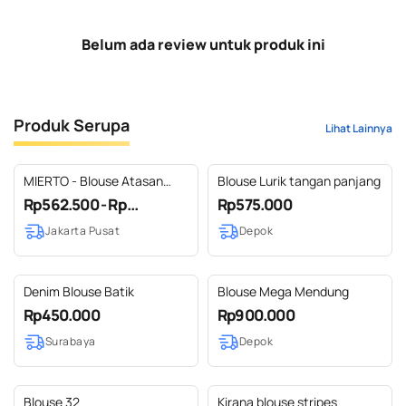
Belum ada review untuk produk ini
Produk Serupa
Lihat Lainnya
MIERTO - Blouse Atasan
Blouse Lurik tangan panjang
Batik Wanita Kantor Zoyas
Rp562.500 - Rp...
Rp575.000
Series
Jakarta Pusat
Depok
Denim Blouse Batik
Blouse Mega Mendung
Rp450.000
Rp900.000
Surabaya
Depok
Blouse 32
Kirana blouse stripes