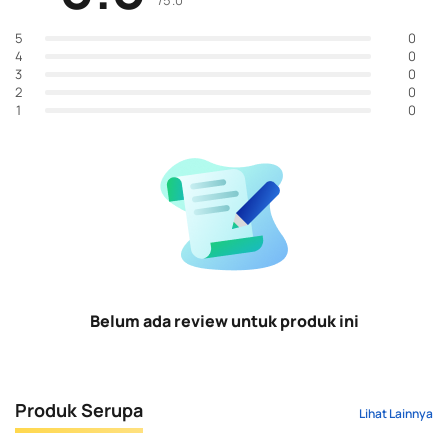
/5.0
0
5
0
4
0
3
0
2
0
1
Belum ada review untuk produk ini
Produk Serupa
Lihat Lainnya