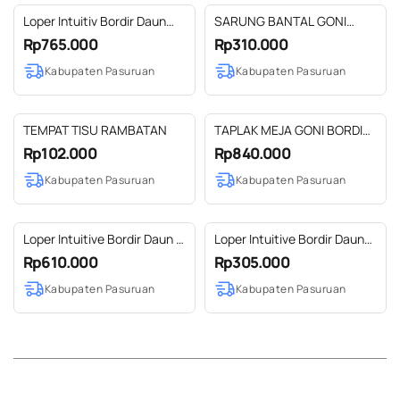
Loper Intuitiv Bordir Daun
SARUNG BANTAL GONI
2,5 M
BORDIR 2
Rp765.000
Rp310.000
Kabupaten Pasuruan
Kabupaten Pasuruan
TEMPAT TISU RAMBATAN
TAPLAK MEJA GONI BORDIR
ANGGREK 3 m
Rp102.000
Rp840.000
Kabupaten Pasuruan
Kabupaten Pasuruan
Loper Intuitive Bordir Daun 2
Loper Intuitive Bordir Daun
M
1M
Rp610.000
Rp305.000
Kabupaten Pasuruan
Kabupaten Pasuruan