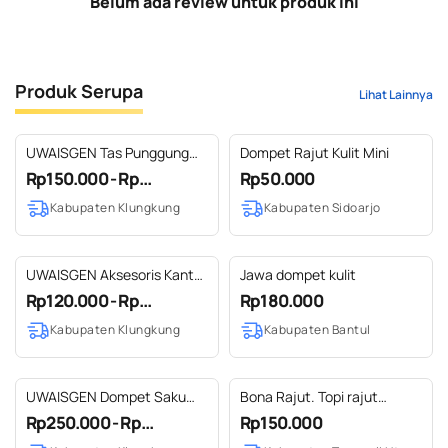
Belum ada review untuk produk ini
Produk Serupa
Lihat Lainnya
UWAISGEN Tas Punggung
Dompet Rajut Kulit Mini
Fathur Bag Tenun Endek
Rp150.000 - Rp...
Rp50.000
Etnik Bali Handmade
Kabupaten Klungkung
Kabupaten Sidoarjo
UWAISGEN Aksesoris Kantor
Jawa dompet kulit
Lanyard Endek 1 ply
Rp120.000 - Rp...
Rp180.000
Kabupaten Klungkung
Kabupaten Bantul
UWAISGEN Dompet Saku
Bona Rajut. Topi rajut
Pria Rangrang Etnik Bali
Handmade
Rp250.000 - Rp...
Rp150.000
Handmade