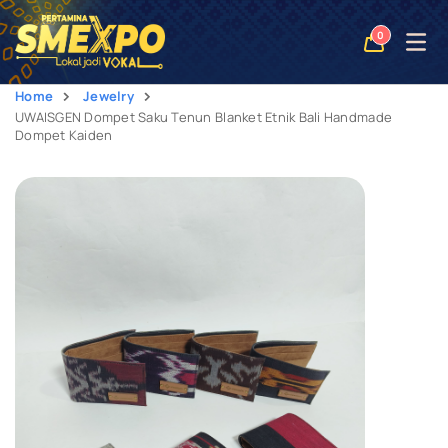
Open
0
naviga
Home
Jewelry
UWAISGEN Dompet Saku Tenun Blanket Etnik Bali Handmade
Dompet Kaiden