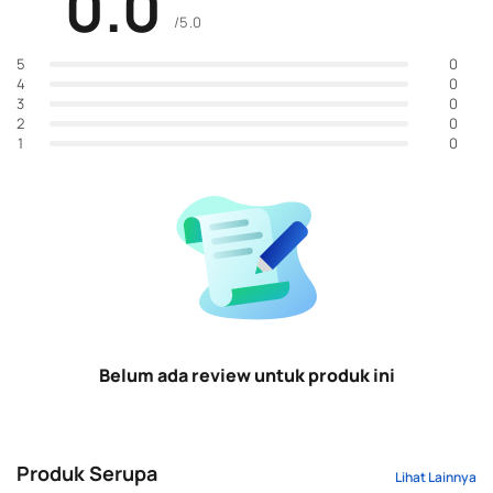
0.0
/5.0
0
5
0
4
0
3
0
2
0
1
Belum ada review untuk produk ini
Produk Serupa
Lihat Lainnya