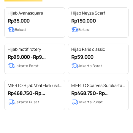
Hijab Avanasquare
Hijab Neyza Scarf
Rp35.000
Rp150.000
Bekasi
Bekasi
Hijab motif rotery
Hijab Paris classic
Rp99.000 - Rp9...
Rp59.000
Jakarta Barat
Jakarta Barat
MIERTO Hijab Voal Eksklusif
MIERTO Scarves Surakarta
Tugu Monas & Ornamen
Series Hijab Etnik Klasik-
Rp468.750 - Rp...
Rp468.750 - Rp...
Betawi Jakarta Heritage
Modern Ultrafine Premium
Jakarta Pusat
Jakarta Pusat
Series HJB10 Ultrafine
Voile 115cm x 115cm Motif
Tryspan Voile Motif Khas Ibu
Batik Parang Elegan untuk
Kota Cocok untuk Harian &
Acara Formal & Kasual
Acara Spesial