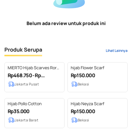
Belum ada review untuk produk ini
Produk Serupa
Lihat Lainnya
MIERTO Hijab Scarves Roro
hijab Flower Scarf
Jonggrang Series Hijab
Rp468.750 - Rp...
Rp150.000
Premium Segi Empat Modis
Jakarta Pusat
Bekasi
HJB03
Hijab Pollo Cotton
Hijab Neyza Scarf
Rp35.000
Rp150.000
Jakarta Barat
Bekasi