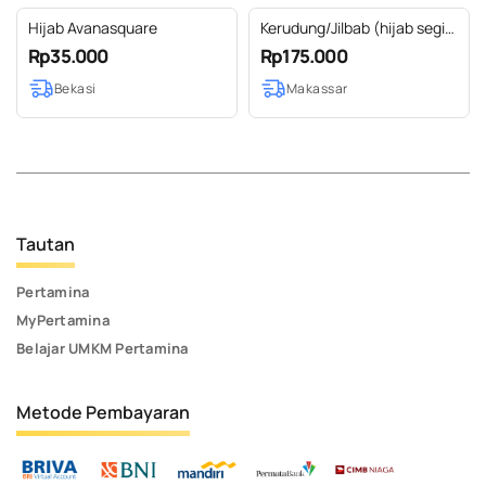
Hijab Avanasquare
Kerudung/Jilbab (hijab segi
empat) Ecoprint Motif Daun
Rp35.000
Rp175.000
Bekasi
Makassar
Tautan
Pertamina
MyPertamina
Belajar UMKM Pertamina
Metode Pembayaran