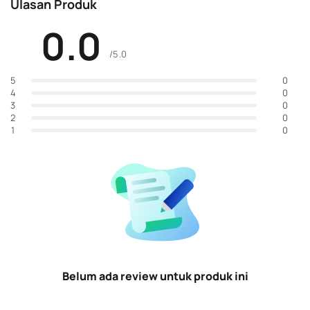
Ulasan Produk
0.0
/5.0
0
5
0
4
0
3
0
2
0
1
Belum ada review untuk produk ini