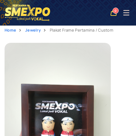
Open
0
naviga
Home
Jewelry
Plakat Frame Pertamina / Custom